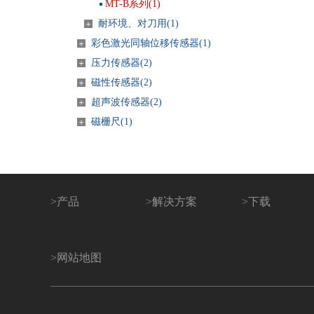
MT-B系列(1)
耐环境、对刀用(1)
＋
彩色激光同轴位移传感器(
1
)
＋
压力传感器(
2
)
＋
磁性传感器(
2
)
＋
超声波传感器(
2
)
＋
磁栅尺(
1
)
＋
>
产品
>
解决方案
>
下载
>
网站地图