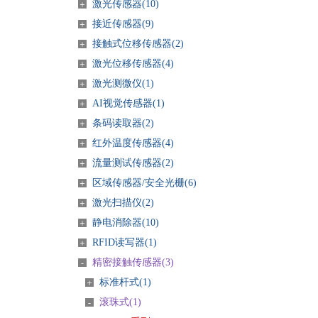
激光传感器(
10
)
＋
接近传感器(
9
)
＋
接触式位移传感器(
2
)
＋
激光位移传感器(
4
)
＋
激光测微仪(
1
)
＋
AI视觉传感器(
1
)
＋
条码读取器(
2
)
＋
红外温度传感器(
4
)
＋
流量测试传感器(
2
)
＋
区域传感器/安全光栅(
6
)
＋
激光扫描仪(
2
)
＋
静电消除器(
10
)
＋
RFID读写器(
1
)
＋
精密接触传感器(
3
)
-
标准杆式(1)
＋
滚珠式(1)
-