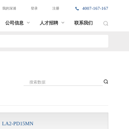
4007-167-167
我的深浦
登录
注册
公司信息
人才招聘
联系我们
LA2-PD15MN