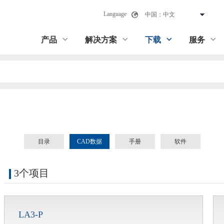
Language
产品
解决方案
下载
服务
目录
CAD数据
手册
软件
3个项目
LA3-P