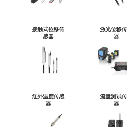
接触式位移传
激光位移传
感器
器
红外温度传感
流量测试传
器
器