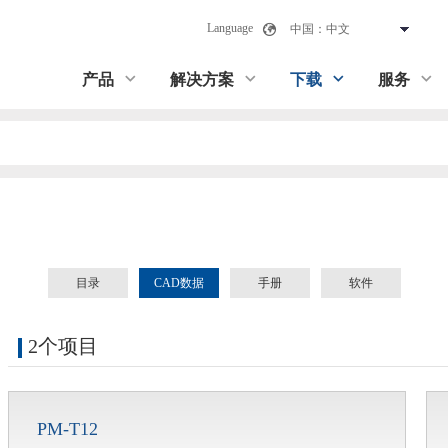
Language
产品
解决方案
下载
服务
目录
CAD数据
手册
软件
2个项目
PM-T12