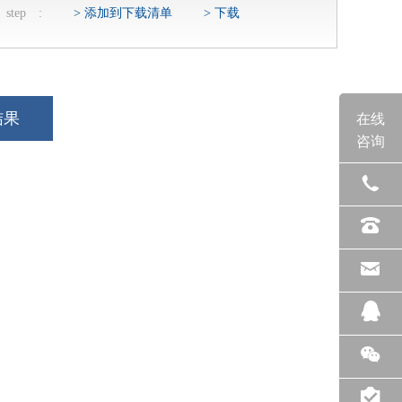
step
:
>
添加到下载清单
>
下载
结果
在线
咨询
电话
座机
邮箱
QQ
微信