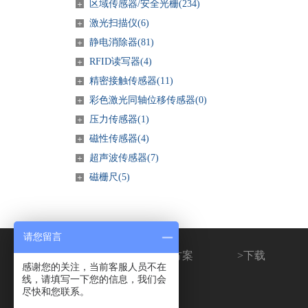
区域传感器/安全光栅(
234
)
＋
激光扫描仪(
6
)
＋
静电消除器(
81
)
＋
RFID读写器(
4
)
＋
精密接触传感器(
11
)
＋
彩色激光同轴位移传感器(
0
)
＋
压力传感器(
1
)
＋
磁性传感器(
4
)
＋
超声波传感器(
7
)
＋
磁栅尺(
5
)
＋
请您留言
>
产品
>
解决方案
>
下载
感谢您的关注，当前客服人员不在
线，请填写一下您的信息，我们会
尽快和您联系。