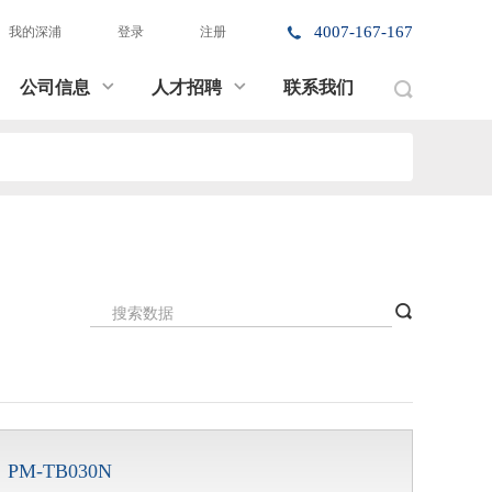
4007-167-167
我的深浦
登录
注册
公司信息
人才招聘
联系我们
PM-TB030N