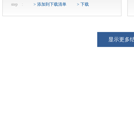
step
:
>
添加到下载清单
>
下载
显示更多