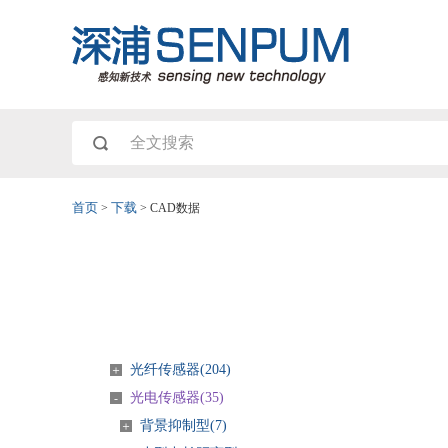
首页
>
下载
>
CAD数据
光纤传感器(
204
)
＋
光电传感器(
35
)
-
背景抑制型(7)
＋